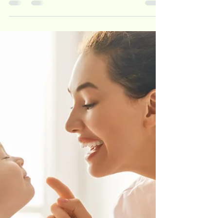
-
Jun 9, 2025
2 min read
Rompiendo Viejos Patrones
¿ Cómo Adaptarse a las Nuevas Estrategias de
Crianza ? La crianza de los hijos es un viaje lleno
de desafíos, y muchos de nosotros nos...