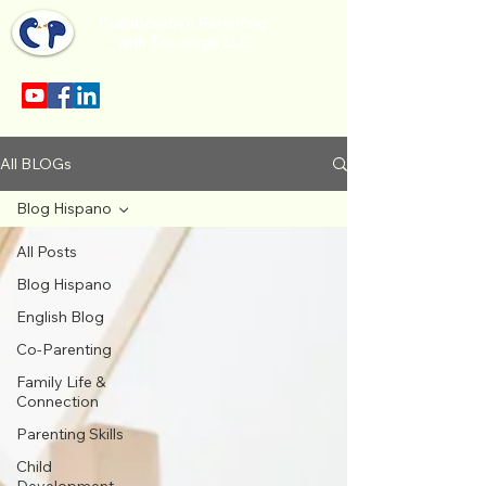
Collaborative Parenting
with Tio Jorge LLC
Sección en español en el menu.
All BLOGs
Blog Hispano
All Posts
Blog Hispano
English Blog
Co-Parenting
Family Life &
Connection
Parenting Skills
Child