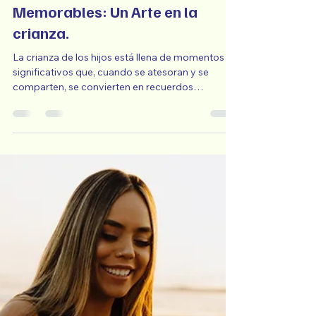
-
Jun 23, 2025
3 min read
Creando Momentos
Memorables: Un Arte en la
crianza.
La crianza de los hijos está llena de momentos
significativos que, cuando se atesoran y se
comparten, se convierten en recuerdos
perdurables. Crear momentos memorables con
nuestros hijos no solo fortalece los lazos
familiares, sino que también contribuye al
desarrollo emocional y la felicidad de los
pequeños. Aquí te presento algunas ideas para
infundir magia en tu jornada parental y construir
recuerdos que durarán toda la vida: 1. Aventuras
al Aire Libre: Explorar la natural