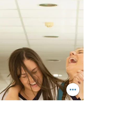
-
Apr 28, 2025
2 min read
Transmitiendo la esencia de la
familia "Los valores"
En el fascinante viaje de la paternidad, uno de los
aspectos más significativos y desafiantes es la
transmisión de valores a nuestros...