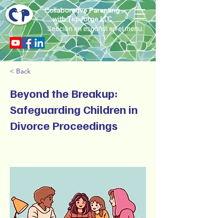
Collaborative Parenting
with Tio Jorge LLC
Sección en español en el menu.
< Back
Beyond the Breakup:
Safeguarding Children in
Divorce Proceedings