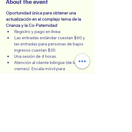
About the event
Oportunidad única para obtener una 
actualización en el complejo tema de la 
Crianza y la Co-Paternidad
Registro y pago en línea: 
Las entradas estándar cuestan $60 y 
las entradas para personas de bajos 
ingresos cuestan $30. 
Una sesión de 4 horas. 
Atención al cliente bilingüe (de lunes a 
viernes). Escala móvil para 
participantes de bajos ingresos. One 
4-hour session
Clase en español "Co-Paternidad 
Exitosa" todos los meses.
Show More
Collaborative Parenting with Tio Jorge