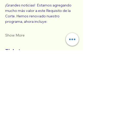
¡Grandes noticias!  Estamos agregando 
mucho más valor a este Requisito de la 
Corte. Hemos renovado nuestro 
programa, ahora incluye:
Show More
Tickets
Sale ended
Ticket type
Co-Paternidad Exitosa
More info
Price
$85.00