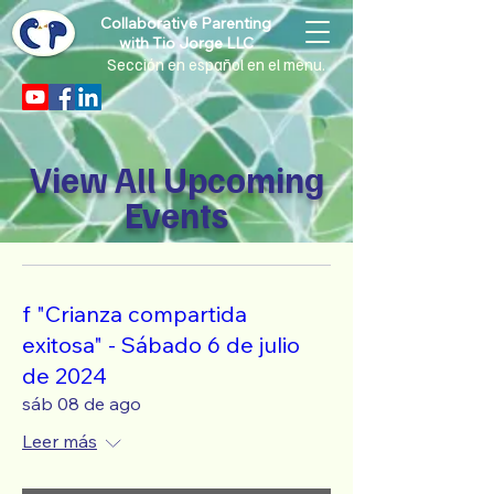
Collaborative Parenting
with Tio Jorge LLC
Sección en español en el menu.
View All Upcoming
Events
f "Crianza compartida
exitosa" - Sábado 6 de julio
de 2024
sáb 08 de ago
Leer más