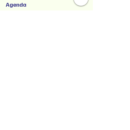
Agenda
1:00 p.m. - 5:00 p.m.
4 horas
SUCCESSFUL CO-PARENTING - Online
Workshop -
Zoom Participatory Classroom
Ver todos
Collaborative Parenting with Tio Jorge
LLC
Crianza colaborativa con Tio Jorge LLC
Estado de Washington, Estados Unidos
Texto/Voz
(360) 399-6429
jorge@withtiojorge.com