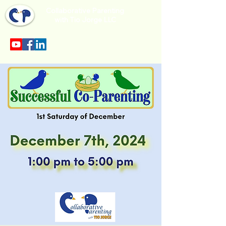
Collaborative Parenting
with Tio Jorge LLC
Sección en español en el menu.