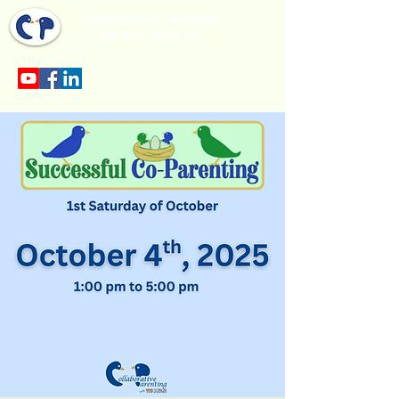
Collaborative Parenting
with Tio Jorge LLC
Sección en español en el menu.