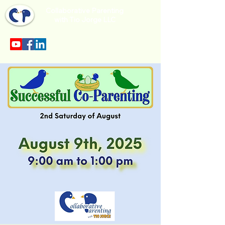
Collaborative Parenting
with Tio Jorge LLC
Sección en español en el menu.