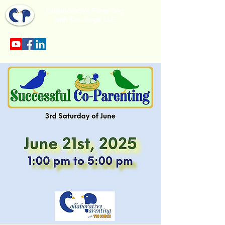
Collaborative Parenting
with Tio Jorge LLC
Sección en español en el menu.