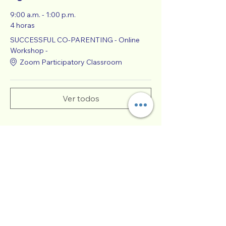
9:00 a.m. - 1:00 p.m.
4 horas
SUCCESSFUL CO-PARENTING - Online
Workshop -
Zoom Participatory Classroom
Ver todos
Entradas
Venta finalizada
Tipo de entrada
Crianza compartida exitosa
(SCP)