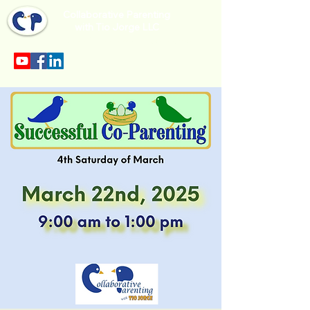
Collaborative Parenting
with Tio Jorge LLC
Sección en español en el menu.