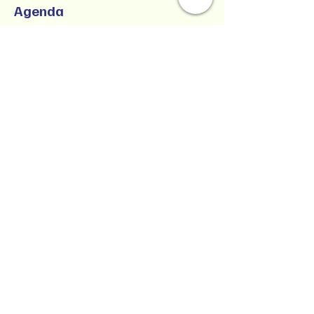
Agenda
9:00 a.m. - 1:00 p.m.
4 horas
SUCCESSFUL CO-PARENTING - Online
Workshop -
Zoom Participatory Classroom
Ver todos
Collaborative Parenting with Tio Jorge
LLC
Crianza colaborativa con Tio Jorge LLC
Estado de Washington, Estados Unidos
Texto/Voz
(360) 399-6429
jorge@withtiojorge.com