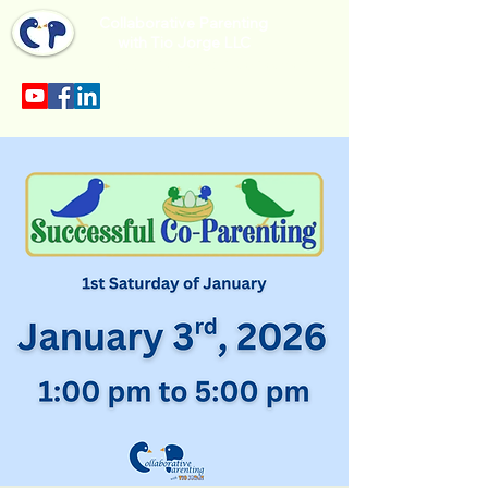
Collaborative Parenting
with Tio Jorge LLC
Sección en español en el menu.