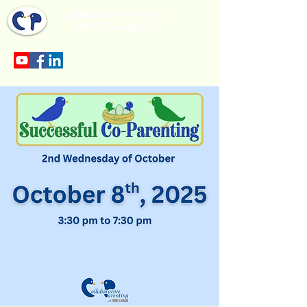
Collaborative Parenting
with Tio Jorge LLC
Sección en español en el menu.