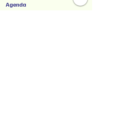
Agenda
9:00 a.m. - 1:00 p.m.
4 horas
SUCCESSFUL CO-PARENTING - Online
Workshop -
Zoom Participatory Classroom
Ver todos
Collaborative Parenting with Tio Jorge
LLC
Crianza colaborativa con Tio Jorge LLC
Estado de Washington, Estados Unidos
Texto/Voz
(360) 399-6429
jorge@withtiojorge.com