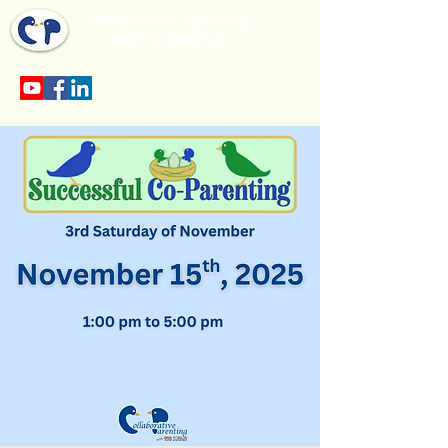
Collaborative Parenting
with Tio Jorge LLC
Sección en español en el menu.