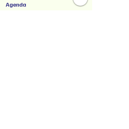
Agenda
9:00 a.m. - 1:00 p.m.
4 horas
SUCCESSFUL CO-PARENTING - Online
Workshop -
Zoom Participatory Classroom
Ver todos
Collaborative Parenting with Tio Jorge
LLC
Crianza colaborativa con Tio Jorge LLC
Estado de Washington, Estados Unidos
Texto/Voz
(360) 399-6429
jorge@withtiojorge.com