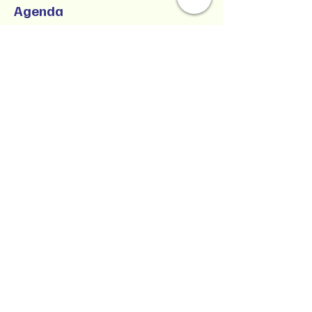
Agenda
1:00 p.m. - 5:00 p.m.
4 horas
SUCCESSFUL CO-PARENTING - Online
Workshop -
Zoom Participatory Classroom
Ver todos
Collaborative Parenting with Tio Jorge
LLC
Crianza colaborativa con Tio Jorge LLC
Estado de Washington, Estados Unidos
Texto/Voz
(360) 399-6429
jorge@withtiojorge.com