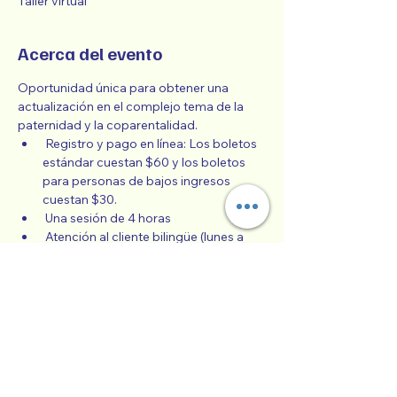
Taller virtual
Acerca del evento
Oportunidad única para obtener una 
actualización en el complejo tema de la 
paternidad y la coparentalidad.
 Registro y pago en línea: Los boletos 
estándar cuestan $60 y los boletos 
para personas de bajos ingresos 
cuestan $30.
 Una sesión de 4 horas
 Atención al cliente bilingüe (lunes a 
viernes)
 Escala móvil para participantes de 
bajos ingresos
 Clase de español Co-Paternidad 
Exitosa todos los meses,
Mostrar más