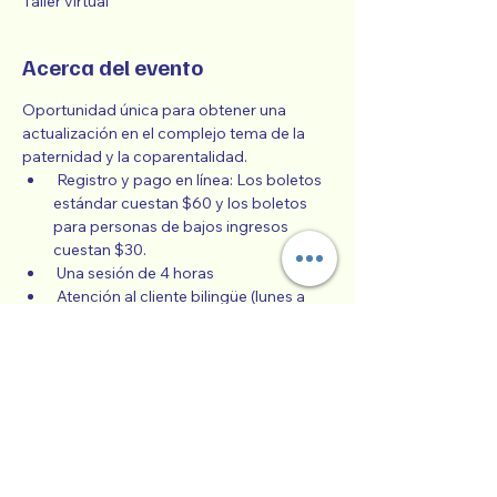
Taller virtual
Acerca del evento
Oportunidad única para obtener una 
actualización en el complejo tema de la 
paternidad y la coparentalidad.
 Registro y pago en línea: Los boletos 
estándar cuestan $60 y los boletos 
para personas de bajos ingresos 
cuestan $30.
 Una sesión de 4 horas
 Atención al cliente bilingüe (lunes a 
viernes)
 Escala móvil para participantes de 
bajos ingresos
 Clase de español Co-Paternidad 
Exitosa todos los meses,
Mostrar más