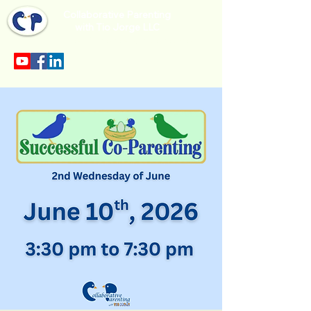
Collaborative Parenting
with Tio Jorge LLC
Sección en español en el menu.