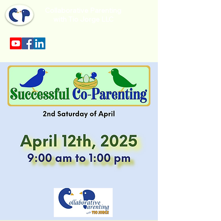
Collaborative Parenting
with Tio Jorge LLC
Sección en español en el menu.