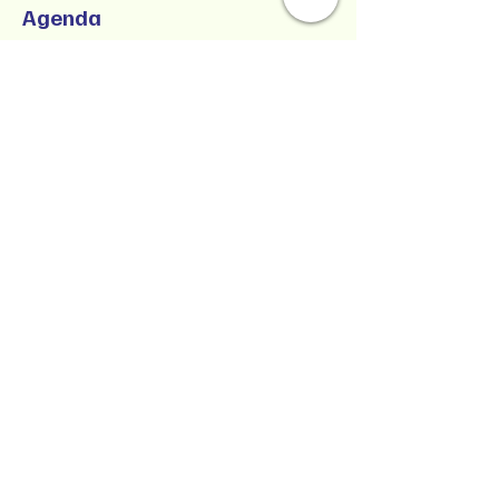
Agenda
9:00 a.m. - 1:00 p.m.
4 horas
SUCCESSFUL CO-PARENTING - Online
Workshop -
Zoom Participatory Classroom
Ver todos
Collaborative Parenting with Tio Jorge
LLC
Crianza colaborativa con Tio Jorge LLC
Estado de Washington, Estados Unidos
Texto/Voz
(360) 399-6429
jorge@withtiojorge.com