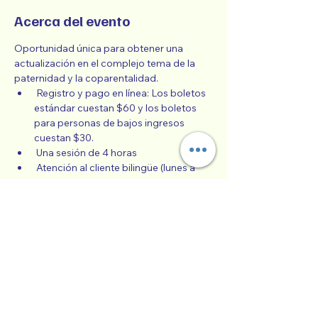
Acerca del evento
Oportunidad única para obtener una 
actualización en el complejo tema de la 
paternidad y la coparentalidad.
 Registro y pago en línea: Los boletos 
estándar cuestan $60 y los boletos 
para personas de bajos ingresos 
cuestan $30.
 Una sesión de 4 horas
 Atención al cliente bilingüe (lunes a 
viernes)
 Escala móvil para participantes de 
bajos ingresos
 Clase de español Co-Paternidad 
Exitosa todos los meses,
Mostrar más