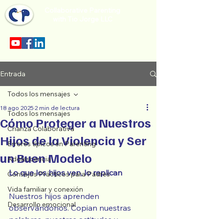
Collaborative Parenting
with Tio Jorge LLC
Sección en español en el menu.
Entrada
Todos los mensajes
18 ago 2025
2 min de lectura
Todos los mensajes
Cómo Proteger a Nuestros
Crianza Colaborativa
Hijos de la Violencia y Ser
Errores típicos en Parenting
un Buen Modelo
Adolescencia
Lo que los hijos ven, lo replican
Consejos Prácticos para Padres
Vida familiar y conexión
Nuestros hijos aprenden 
Desarrollo emocional
observándonos. Copian nuestras 