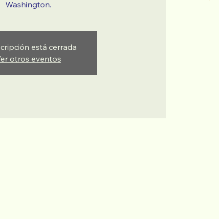
Washington.
scripción está cerrada
er otros eventos