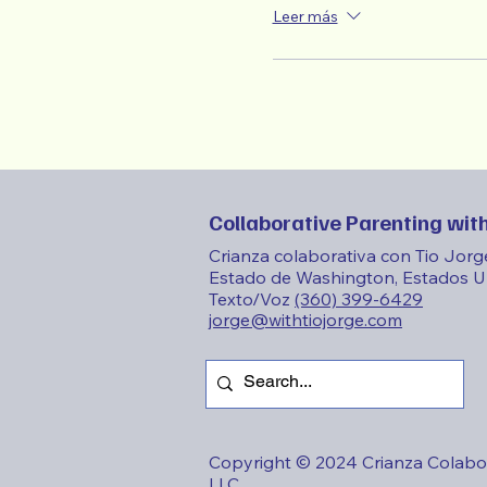
Leer más
Collaborative Parenting with
Crianza colaborativa con Tio Jorg
Estado de Washington, Estados U
Texto/Voz
(360) 399-6429
jorge@withtiojorge.com
Copyright © 2024 Crianza Colabor
LLC.