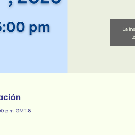
La in
V
ación
:00 p.m. GMT-8