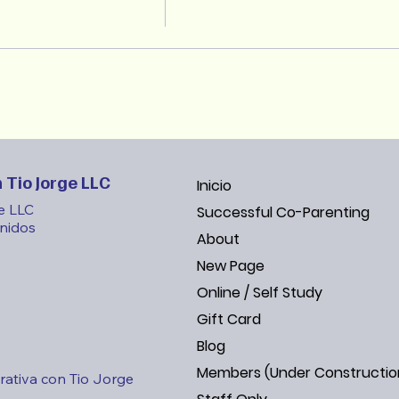
 Tio Jorge LLC
Inicio
e LLC
Successful Co-Parenting
nidos
About
New Page
Online / Self Study
Gift Card
Blog
Members (Under Constructio
ativa con Tio Jorge