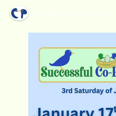
Collaborative Parenting with Tio Jorge LLC
Inicio