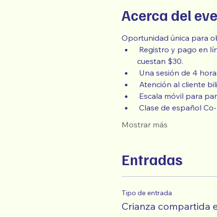
Acerca del ev
Oportunidad única para ob
 Registro y pago en línea: Los boletos estándar cuestan $60 y los boletos para personas de bajos ingresos 
cuestan $30.
 Una sesión de 4 hora
 Atención al cliente bi
 Escala móvil para pa
 Clase de español Co-
Mostrar más
Entradas
Tipo de entrada
Crianza compartida e