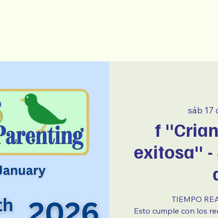
New Page
~ ESPAÑOL ~
sáb 17 
f "Cria
exitosa" -
TIEMPO REA
Esto cumple con los req