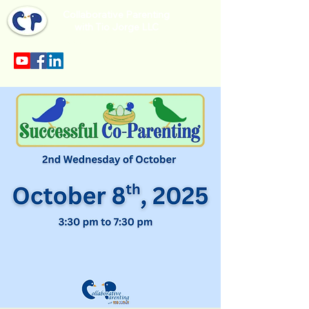
Collaborative Parenting
with Tio Jorge LLC
Sección en español en el menu.