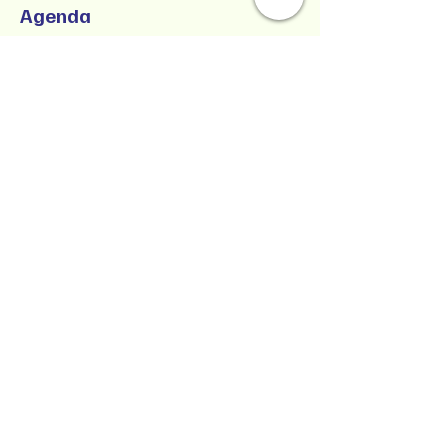
Agenda
9:00 a.m. - 1:00 p.m.
4 horas
SUCCESSFUL CO-PARENTING - Online
Workshop -
Zoom Participatory Classroom
Ver todos
Collaborative Parenting with Tio Jorge
LLC
Crianza colaborativa con Tio Jorge LLC
Estado de Washington, Estados Unidos
Texto/Voz
(360) 399-6429
jorge@withtiojorge.com